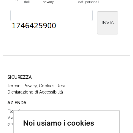
dell’
privacy
dati personali
SICUREZZA
Termini
,
Privacy
,
Cookies
,
Resi
Dichiarazione di Accessibilità
AZIENDA
Flow Store
Via Dè Vecchietti 22
Noi usiamo i cookies
50123 Firenze -
055215504