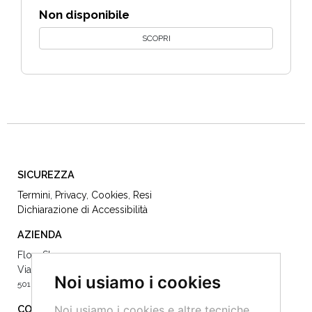
Non disponibile
SCOPRI
SICUREZZA
Termini
,
Privacy
,
Cookies
,
Resi
Dichiarazione di Accessibilità
AZIENDA
Flow Store
Via Dè Vecchietti 22
Noi usiamo i cookies
50123 Firenze -
055215504
Noi usiamo i cookies e altre tecniche
CONTATTI