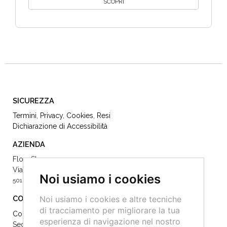
SCOPRI
SICUREZZA
Termini
,
Privacy
,
Cookies
,
Resi
Dichiarazione di Accessibilità
AZIENDA
Flow Store
Via Dè Vecchietti 22
Noi usiamo i cookies
50123 Firenze -
055215504
Noi usiamo i cookies e altre tecniche
CONTATTI
di tracciamento per migliorare la tua
Contattaci
esperienza di navigazione nel nostro
Seguici sui Social: